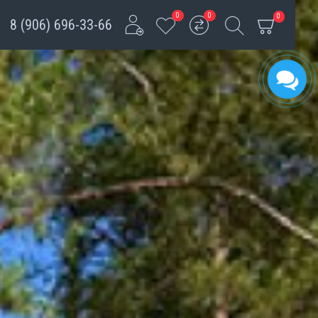
0
0
0
8 (906) 696-33-66