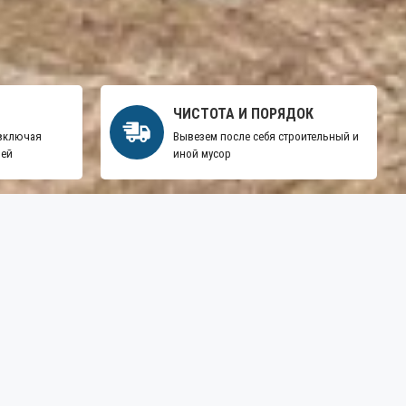
ЧИСТОТА И ПОРЯДОК
 включая
Вывезем после себя строительный и
ней
иной мусор
АВТОМАТИКА – NICE,
ВСЕ ДЛЯ ОТКАТНЫХ
DOORHAN, ALUTECH,
ВОРОТ
FURNITEH
.
Я прочитал
Условиями использования
и согласен с условиями