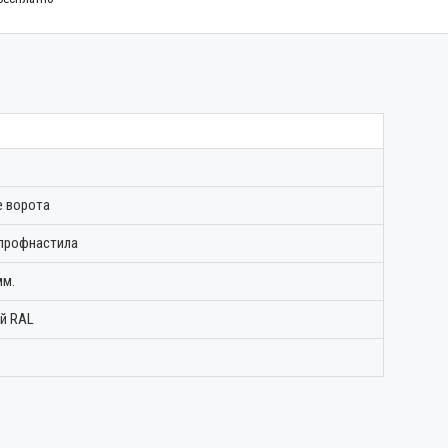
 ворота
 профнастила
мм.
й RAL