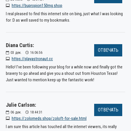
https://bupropion150mg.shop
I real pleased to find this internet site on bing, just what I was looking
for :D as well saved to my bookmarks.
Diana Curtis:
ОТВЕЧАТЬ
03
дек.
16:06:56
https://playastronaut.cc
Hello! I've been following your blog for a while now and finally got the
bravery to go ahead and give you a shout out from Houston Texas!
Just wanted to mention keep up the fantastic work!
Julie Carlson:
ОТВЕЧАТЬ
06
дек.
18:44:31
https://zolomeds.shop/zoloft-for-sale.html
I am sure this article has touched all the internet viewers, its really