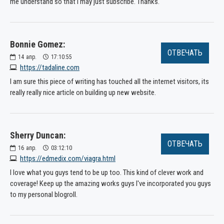
me understand so that I may just subscribe. Thanks.
Bonnie Gomez:
ОТВЕЧАТЬ
14
апр.
17:10:55
https://tadaline.com
I am sure this piece of writing has touched all the internet visitors, its
really really nice article on building up new website.
Sherry Duncan:
ОТВЕЧАТЬ
16
апр.
03:12:10
https://edmedix.com/viagra.html
I love what you guys tend to be up too. This kind of clever work and
coverage! Keep up the amazing works guys I've incorporated you guys
to my personal blogroll.