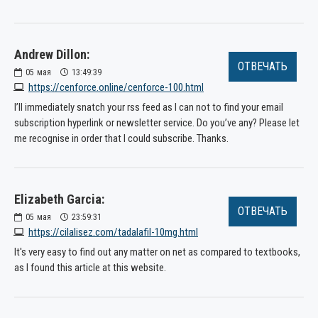
Andrew Dillon:
ОТВЕЧАТЬ
05
мая
13:49:39
https://cenforce.online/cenforce-100.html
I’ll immediately snatch your rss feed as I can not to find your email
subscription hyperlink or newsletter service. Do you’ve any? Please let
me recognise in order that I could subscribe. Thanks.
Elizabeth Garcia:
ОТВЕЧАТЬ
05
мая
23:59:31
https://cilalisez.com/tadalafil-10mg.html
It's very easy to find out any matter on net as compared to textbooks,
as I found this article at this website.