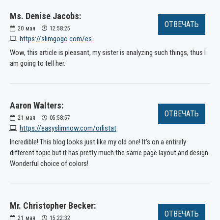
Ms. Denise Jacobs:
ОТВЕЧАТЬ
20
мая
12:58:25
https://slimgogo.com/es
Wow, this article is pleasant, my sister is analyzing such things, thus I
am going to tell her.
Aaron Walters:
ОТВЕЧАТЬ
21
мая
05:58:57
https://easyslimnow.com/orlistat
Incredible! This blog looks just like my old one! It's on a entirely
different topic but it has pretty much the same page layout and design.
Wonderful choice of colors!
Mr. Christopher Becker:
ОТВЕЧАТЬ
21
мая
15:22:32