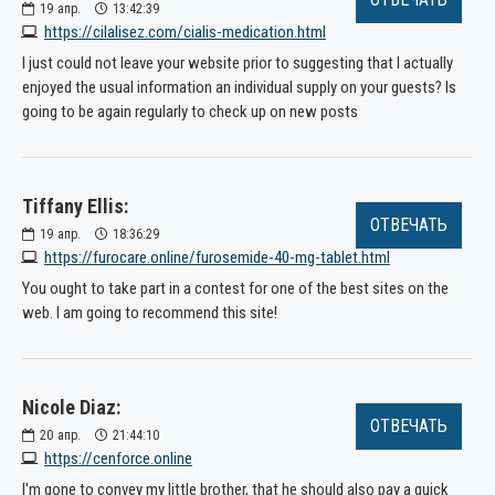
19
апр.
13:42:39
https://cilalisez.com/cialis-medication.html
I just could not leave your website prior to suggesting that I actually
enjoyed the usual information an individual supply on your guests? Is
going to be again regularly to check up on new posts
Tiffany Ellis:
ОТВЕЧАТЬ
19
апр.
18:36:29
https://furocare.online/furosemide-40-mg-tablet.html
You ought to take part in a contest for one of the best sites on the
web. I am going to recommend this site!
Nicole Diaz:
ОТВЕЧАТЬ
20
апр.
21:44:10
https://cenforce.online
I'm gone to convey my little brother, that he should also pay a quick