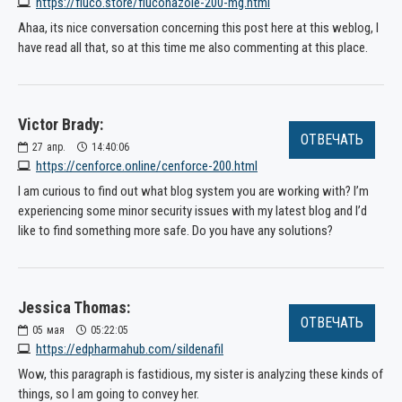
https://fluco.store/fluconazole-200-mg.html
Ahaa, its nice conversation concerning this post here at this weblog, I
have read all that, so at this time me also commenting at this place.
Victor Brady:
ОТВЕЧАТЬ
27
апр.
14:40:06
https://cenforce.online/cenforce-200.html
I am curious to find out what blog system you are working with? I’m
experiencing some minor security issues with my latest blog and I’d
like to find something more safe. Do you have any solutions?
Jessica Thomas:
ОТВЕЧАТЬ
05
мая
05:22:05
https://edpharmahub.com/sildenafil
Wow, this paragraph is fastidious, my sister is analyzing these kinds of
things, so I am going to convey her.