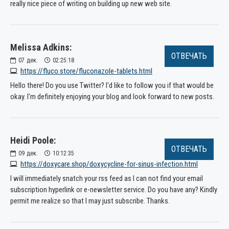
really nice piece of writing on building up new web site.
Melissa Adkins:
ОТВЕЧАТЬ
07
дек.
02:25:18
https://fluco.store/fluconazole-tablets.html
Hello there! Do you use Twitter? I'd like to follow you if that would be
okay. I'm definitely enjoying your blog and look forward to new posts.
Heidi Poole:
ОТВЕЧАТЬ
09
дек.
10:12:35
https://doxycare.shop/doxycycline-for-sinus-infection.html
I will immediately snatch your rss feed as I can not find your email
subscription hyperlink or e-newsletter service. Do you have any? Kindly
permit me realize so that I may just subscribe. Thanks.