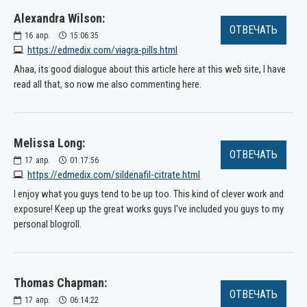
Alexandra Wilson:
ОТВЕЧАТЬ
16
апр.
15:06:35
https://edmedix.com/viagra-pills.html
Ahaa, its good dialogue about this article here at this web site, I have
read all that, so now me also commenting here.
Melissa Long:
ОТВЕЧАТЬ
17
апр.
01:17:56
https://edmedix.com/sildenafil-citrate.html
I enjoy what you guys tend to be up too. This kind of clever work and
exposure! Keep up the great works guys I've included you guys to my
personal blogroll.
Thomas Chapman:
ОТВЕЧАТЬ
17
апр.
06:14:22