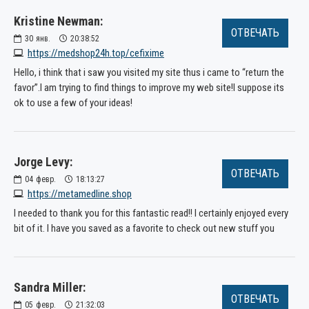
Kristine Newman:
ОТВЕЧАТЬ
30
янв.
20:38:52
https://medshop24h.top/cefixime
Hello, i think that i saw you visited my site thus i came to “return the
favor”.I am trying to find things to improve my web site!I suppose its
ok to use a few of your ideas!
Jorge Levy:
ОТВЕЧАТЬ
04
февр.
18:13:27
https://metamedline.shop
I needed to thank you for this fantastic read!! I certainly enjoyed every
bit of it. I have you saved as a favorite to check out new stuff you
Sandra Miller:
ОТВЕЧАТЬ
05
февр.
21:32:03