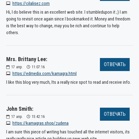
https://cilalisez.com
Hi, I do believe this is an excellent web site. I stumbledupon it ;) I am
going to revisit once again since I bookmarked it. Money and freedom
is the best way to change, may you be rich and continue to help
others.
Mrs. Brittany Lee:
ОТВЕЧАТЬ
17
апр.
11:07:16
https://edmedix.com/kamagra.html
I like this blog very much, Its a really nice spot to read and receive info.
John Smith:
ОТВЕЧАТЬ
17
апр.
15:42:16
https://kamagras.shop/zudena
I am sure this piece of writing has touched all the internet visitors, its
really really nice article on building up new web site.