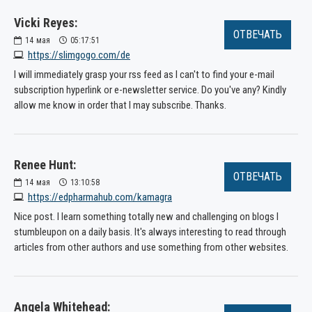
Vicki Reyes:
ОТВЕЧАТЬ
14
мая
05:17:51
https://slimgogo.com/de
I will immediately grasp your rss feed as I can't to find your e-mail
subscription hyperlink or e-newsletter service. Do you've any? Kindly
allow me know in order that I may subscribe. Thanks.
Renee Hunt:
ОТВЕЧАТЬ
14
мая
13:10:58
https://edpharmahub.com/kamagra
Nice post. I learn something totally new and challenging on blogs I
stumbleupon on a daily basis. It's always interesting to read through
articles from other authors and use something from other websites.
Angela Whitehead: