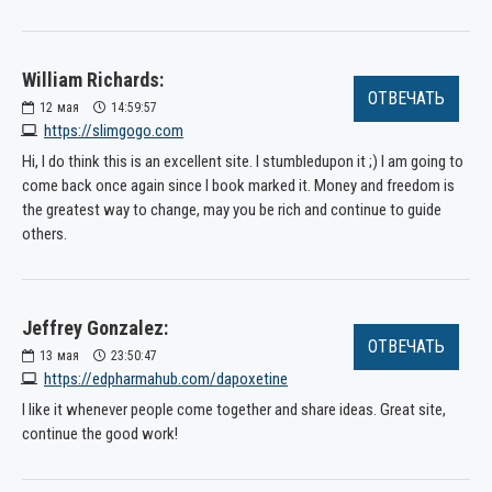
William Richards:
ОТВЕЧАТЬ
12
мая
14:59:57
https://slimgogo.com
Hi, I do think this is an excellent site. I stumbledupon it ;) I am going to
come back once again since I book marked it. Money and freedom is
the greatest way to change, may you be rich and continue to guide
others.
Jeffrey Gonzalez:
ОТВЕЧАТЬ
13
мая
23:50:47
https://edpharmahub.com/dapoxetine
I like it whenever people come together and share ideas. Great site,
continue the good work!