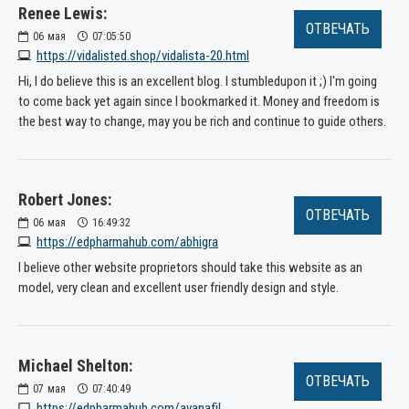
Renee Lewis:
ОТВЕЧАТЬ
06
мая
07:05:50
https://vidalisted.shop/vidalista-20.html
Hi, I do believe this is an excellent blog. I stumbledupon it ;) I'm going
to come back yet again since I bookmarked it. Money and freedom is
the best way to change, may you be rich and continue to guide others.
Robert Jones:
ОТВЕЧАТЬ
06
мая
16:49:32
https://edpharmahub.com/abhigra
I believe other website proprietors should take this website as an
model, very clean and excellent user friendly design and style.
Michael Shelton:
ОТВЕЧАТЬ
07
мая
07:40:49
https://edpharmahub.com/avanafil