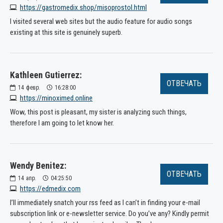
https://gastromedix.shop/misoprostol.html
I visited several web sites but the audio feature for audio songs
existing at this site is genuinely superb.
Kathleen Gutierrez:
ОТВЕЧАТЬ
14
февр.
16:28:00
https://minoximed.online
Wow, this post is pleasant, my sister is analyzing such things,
therefore I am going to let know her.
Wendy Benitez:
ОТВЕЧАТЬ
14
апр.
04:25:50
https://edmedix.com
I’ll immediately snatch your rss feed as I can’t in finding your e-mail
subscription link or e-newsletter service. Do you’ve any? Kindly permit