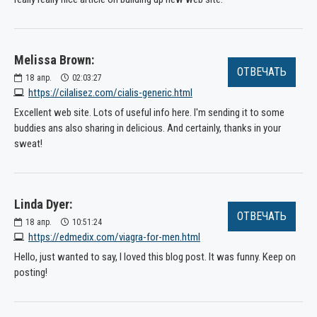
Melissa Brown:
ОТВЕЧАТЬ
18
апр.
02:03:27
https://cilalisez.com/cialis-generic.html
Excellent web site. Lots of useful info here. I'm sending it to some
buddies ans also sharing in delicious. And certainly, thanks in your
sweat!
Linda Dyer:
ОТВЕЧАТЬ
18
апр.
10:51:24
https://edmedix.com/viagra-for-men.html
Hello, just wanted to say, I loved this blog post. It was funny. Keep on
posting!