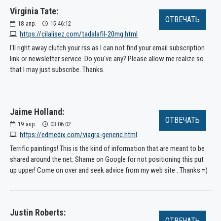
Virginia Tate:
ОТВЕЧАТЬ
18
апр.
15:46:12
https://cilalisez.com/tadalafil-20mg.html
I'll right away clutch your rss as I can not find your email subscription
link or newsletter service. Do you've any? Please allow me realize so
that I may just subscribe. Thanks.
Jaime Holland:
ОТВЕЧАТЬ
19
апр.
03:06:02
https://edmedix.com/viagra-generic.html
Terrific paintings! This is the kind of information that are meant to be
shared around the net. Shame on Google for not positioning this put
up upper! Come on over and seek advice from my web site . Thanks =)
Justin Roberts:
ОТВЕЧАТЬ