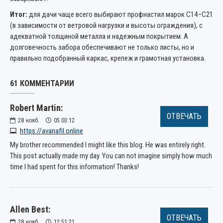
Итог:
для дачи чаще всего выбирают профнастил марок С14–С21
(в зависимости от ветровой нагрузки и высоты ограждения), с
адекватной толщиной металла и надежным покрытием. А
долговечность забора обеспечивают не только листы, но и
правильно подобранный каркас, крепеж и грамотная установка.
61 КОММЕНТАРИИ
Robert Martin:
ОТВЕЧАТЬ
28
нояб.
05:03:12
https://avanafil.online
My brother recommended I might like this blog. He was entirely right.
This post actually made my day. You can not imagine simply how much
time I had spent for this information! Thanks!
Allen Best:
ОТВЕЧАТЬ
28
нояб.
12:51:21