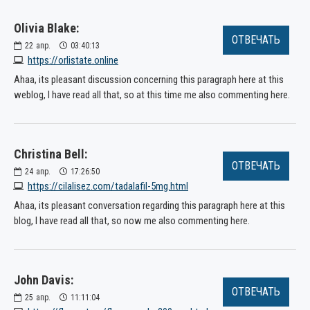
Olivia Blake:
ОТВЕЧАТЬ
22
апр.
03:40:13
https://orlistate.online
Ahaa, its pleasant discussion concerning this paragraph here at this
weblog, I have read all that, so at this time me also commenting here.
Christina Bell:
ОТВЕЧАТЬ
24
апр.
17:26:50
https://cilalisez.com/tadalafil-5mg.html
Ahaa, its pleasant conversation regarding this paragraph here at this
blog, I have read all that, so now me also commenting here.
John Davis:
ОТВЕЧАТЬ
25
апр.
11:11:04