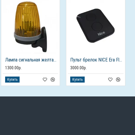
Лампа сигнальная желтая FURNITEH для ворот и шлагбаумов
Пульт брелок NICE Era Flor FLO2RE для автоматических ворот и шлагбаумов
1300.00р.
3000.00р.
Купить
Купить