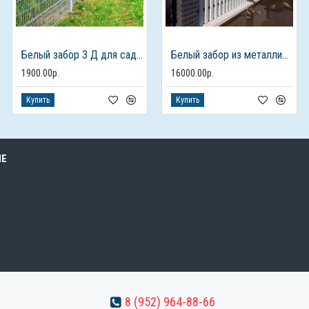
Белый забор 3 Д для садово-парковой зоны
Белый забор из металлического штакетника
1900.00р.
16000.00р.
Купить
Купить
ЫЕ
8 (952) 964-88-66