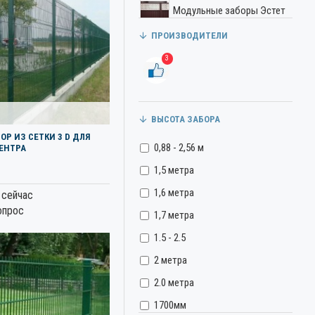
Модульные заборы Эстет
ПРОИЗВОДИТЕЛИ
Заборы из профильной
трубы
3
Панельные заборы (3D
сетка)
Заборы из сетки рабицы
ВЫСОТА ЗАБОРА
и сварной сетки
ОР ИЗ СЕТКИ 3 D ДЛЯ
0,88 - 2,56 м
ЕНТРА
1,5 метра
1,6 метра
 сейчас
опрос
1,7 метра
1.5 - 2.5
2 метра
2.0 метра
1700мм