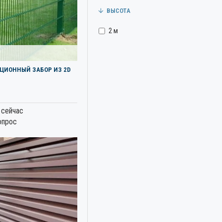
1800мм
ВЫСОТА
2000мм
2 м
ЦИОННЫЙ ЗАБОР ИЗ 2D
 сейчас
опрос