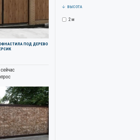
1800мм
ВЫСОТА
2000мм
2 м
РОФНАСТИЛА ПОД ДЕРЕВО
ЕРСИК
 сейчас
опрос