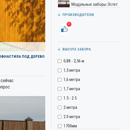
Модульные заборы Эстет
ПРОИЗВОДИТЕЛИ
Заборы из профильной
трубы
3
Панельные заборы (3D
сетка)
Заборы из сетки рабицы
ВЫСОТА ЗАБОРА
и сварной сетки
РОФНАСТИЛА ПОД ДЕРЕВО
0,88 - 2,56 м
1,5 метра
1,6 метра
 сейчас
опрос
1,7 метра
1.5 - 2.5
2 метра
2.0 метра
1700мм