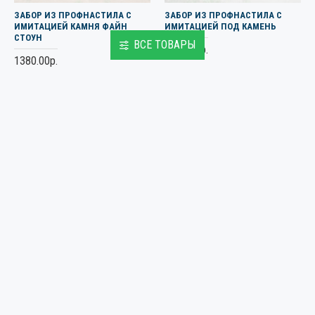
ЗАБОР ИЗ ПРОФНАСТИЛА С
ЗАБОР ИЗ ПРОФНАСТИЛА С
ИМИТАЦИЕЙ КАМНЯ ФАЙН
ИМИТАЦИЕЙ ПОД КАМЕНЬ
СТОУН
ВСЕ ТОВАРЫ
1100.00р.
1380.00р.
Заказать сейчас
Заказать сейчас
3763
3679
ЗАБОР ИЗ ПРОФНАСТИЛА С
ЗАБОР ИЗ ПРОФНАСТИЛА С
КИРПИЧНЫМИ СТОЛБАМИ
ПОКРЫТИЕМ H-WOOD WALNUT