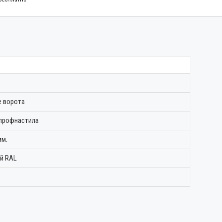
 ворота
 профнастила
мм.
й RAL