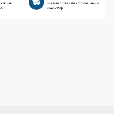
 включая
Вывезем после себя строительный и
ней
иной мусор