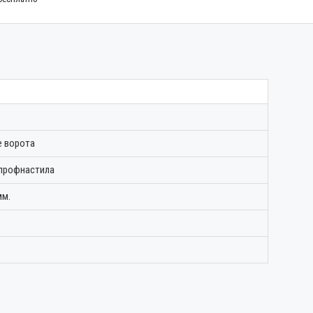
 ворота
 профнастила
мм.