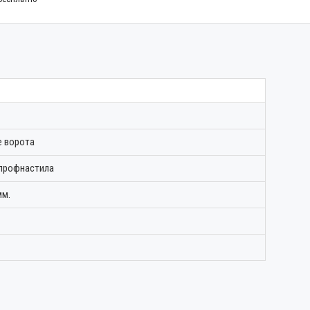
 ворота
 профнастила
мм.