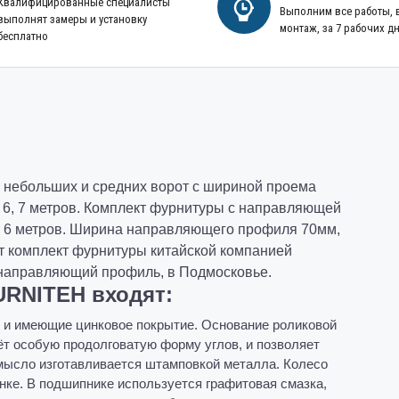
Квалифицированные специалисты
Выполним все работы,
выполнят замеры и установку
монтаж, за 7 рабочих д
бесплатно
я небольших и средних ворот с шириной проема
, 6, 7 метров. Комплект фурнитуры с направляющей
ину 6 метров. Ширина направляющего профиля 70мм,
от комплект фурнитуры китайской компанией
 направляющий профиль, в Подмосковье.
URNITEH входят:
 и имеющие цинковое покрытие. Основание роликовой
ёт особую продолговатую форму углов, и позволяет
мысло изготавливается штамповкой металла. Колесо
нке. В подшипнике используется графитовая смазка,