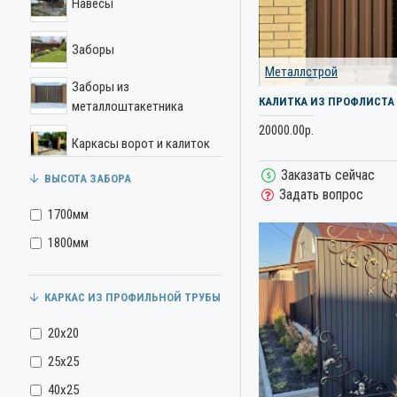
Навесы
Заборы
Металлстрой
Заборы из
КАЛИТКА ИЗ ПРОФЛИСТА
металлоштакетника
20000.00р.
Каркасы ворот и калиток
Заказать сейчас
ВЫСОТА ЗАБОРА
Ворота и калитки
Задать вопрос
1700мм
Навесы из профильного
1800мм
листа
Все для откатных ворот
КАРКАС ИЗ ПРОФИЛЬНОЙ ТРУБЫ
Калитки
20х20
25х25
Козырьки
40х25