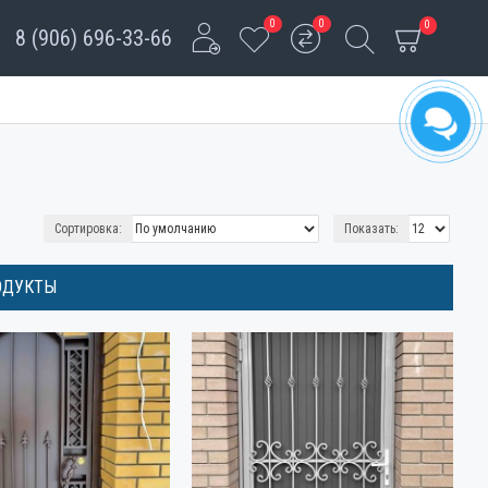
0
0
0
8 (906) 696-33-66
Сортировка:
Показать:
ОДУКТЫ