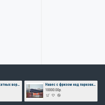
Комплект для откатных ворот FURNITEH XL до 400 кг, балка 6м.
Навес с фризом над парковкой
10000.00р.